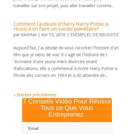
travailler sur son projet, puis aller travailler comme...
Comment l´auteure d´Harry Harry Potter a
réussi à en faire un succès planétaire?
par
KAHINA
|
Avr 15, 2016
|
EXEMPLES DE REUSSITE
Aujourd´hui, j´ai décidé de vous raconter l´histoire d´un
film que je viens de voir. Il s´agit de l´histoire de l
´écrivaine d´une jeune mère divorcée vivant
d’allocations, elle a commencé à écrire Harry Potter à
l’école des sorciers en 1994 et a dû attendre de...
« Entrées précédentes
7 Conseils Vidéo Pour Réussir
Tous ce Que Vous
Entreprenez
Email