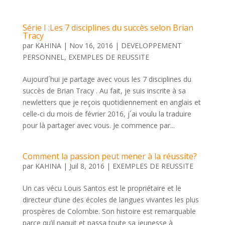
Série I :Les 7 disciplines du succès selon Brian
Tracy
par
KAHINA
|
Nov 16, 2016
|
DEVELOPPEMENT
PERSONNEL
,
EXEMPLES DE REUSSITE
Aujourd´hui je partage avec vous les 7 disciplines du
succès de Brian Tracy . Au fait, je suis inscrite à sa
newletters que je reçois quotidiennement en anglais et
celle-ci du mois de février 2016, j´ai voulu la traduire
pour là partager avec vous. Je commence par...
Comment la passion peut mener à la réussite?
par
KAHINA
|
Juil 8, 2016
|
EXEMPLES DE REUSSITE
Un cas vécu Louis Santos est le propriétaire et le
directeur d’une des écoles de langues vivantes les plus
prospères de Colombie. Son histoire est remarquable
parce qu’il naquit et passa toute sa jeunesse à