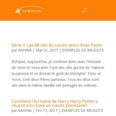
Série II :Les 88 clés du succès selon Anxo Perez
par
KAHINA
|
Mar 31, 2017
|
EXEMPLES DE REUSSITE
Bonjour, Aujourd´hui ,je continue donc avec l´histoire
de Yono et Yossi avec l´une des clés qui est de “Vaincre
la paresse et se donner le goût du triomphe” Yono et
Yossi, sont deux frères jumeaux. Tous les deux sont
nés dans la même famille ont partagés les mêmes...
Comment l´écrivaine de Harry Harry Potter a
réussit à en faire un succès planétaire?
par
KAHINA
|
Fév 17, 2017
|
EXEMPLES DE REUSSITE